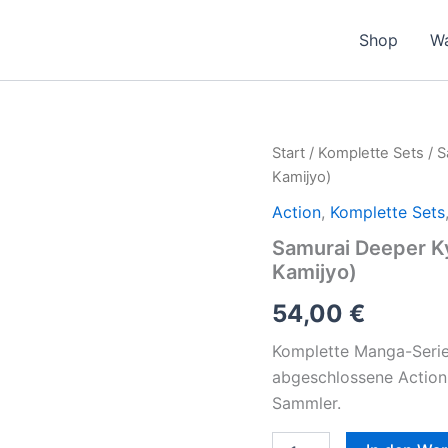
Shop
W
Samurai
Start
/
Komplette Sets
/ S
Deeper
Kamijyo)
Kyo
Band
Action
,
Komplette Sets
1-
Samurai Deeper K
18
Kamijyo)
komplett
(Akimine
54,00
€
Kamijyo)
Menge
Komplette Manga-Serie
abgeschlossene Action
Sammler.