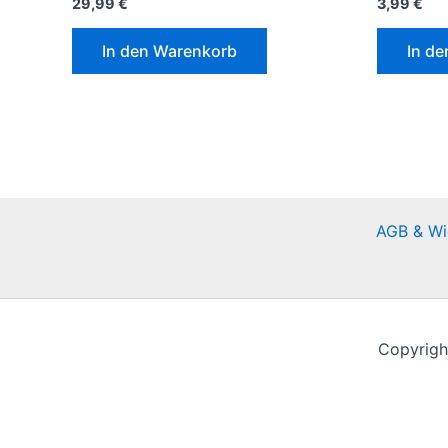
29,99
€
3,99
€
In den Warenkorb
In d
AGB & Wi
Copyrigh