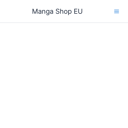
Zum
Manga Shop EU
Inhalt
springen
Best
Selection
-
Yuu
Watase
Band
1-
2
komplett
(Yuu
Watase)
Menge