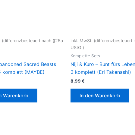
. (differenzbesteuert nach §25a
inkl. MwSt. (differenzbesteuert
UStG.)
Komplette Sets
bandoned Sacred Beasts
Niji & Kuro – Bunt fürs Lebe
5 komplett (MAYBE)
3 komplett (Eri Takenashi)
8,99
€
en Warenkorb
In den Warenkorb