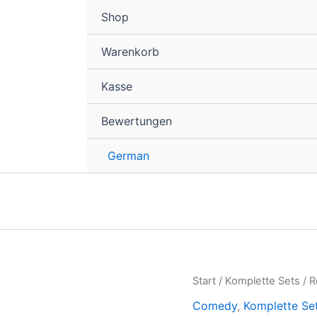
Shop
Warenkorb
Kasse
Bewertungen
German
Romantica
Start
/
Komplette Sets
/ R
Clock
Comedy
,
Komplette Se
Band