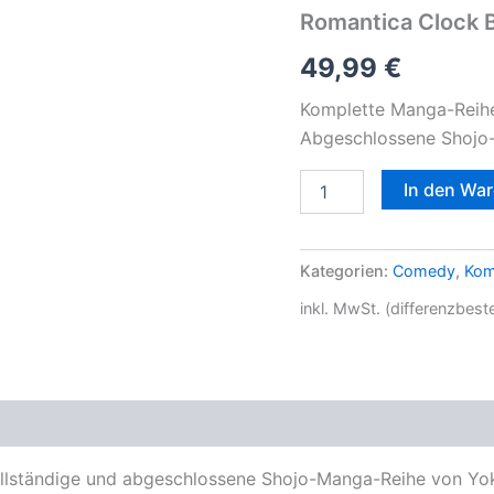
1-
Romantica Clock B
10
komplett
49,99
€
(Yoko
Maki)
Komplette Manga-Reihe
Menge
Abgeschlossene Shojo-
In den Wa
Kategorien:
Comedy
,
Kom
inkl. MwSt. (differenzbes
ollständige und abgeschlossene Shojo-Manga-Reihe von Yok