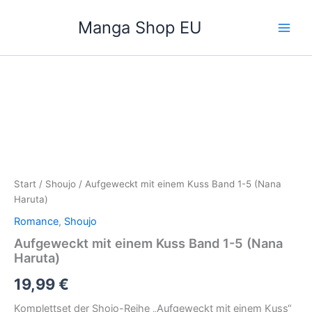
Zum
Manga Shop EU
Inhalt
springen
Aufgeweckt
mit
einem
Kuss
Band
1-
5
(Nana
Haruta)
Start
/
Shoujo
/ Aufgeweckt mit einem Kuss Band 1-5 (Nana
Menge
Haruta)
Romance
,
Shoujo
Aufgeweckt mit einem Kuss Band 1-5 (Nana
Haruta)
19,99
€
Komplettset der Shojo-Reihe „Aufgeweckt mit einem Kuss“