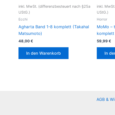
inkl. MwSt. (differenzbesteuert nach §25a
inkl. MwSt
UStG.)
UStG.)
Ecchi
Horror
Agharta Band 1-8 komplett (Takahal
MoMo – t
Matsumoto)
komplett 
48,00
€
59,99
€
In den Warenkorb
In d
AGB & Wi