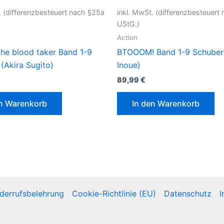
. (differenzbesteuert nach §25a
inkl. MwSt. (differenzbesteuert
UStG.)
Action
he blood taker Band 1-9
BTOOOM! Band 1-9 Schuber
(Akira Sugito)
Inoue)
89,99
€
en Warenkorb
In den Warenkorb
derrufsbelehrung
Cookie-Richtlinie (EU)
Datenschutz
I