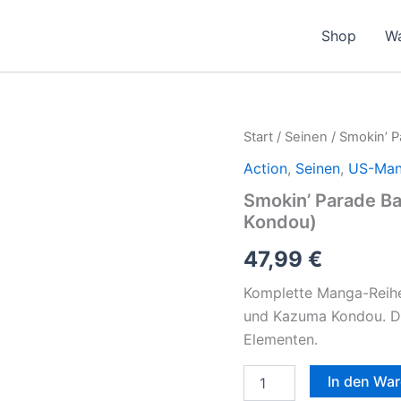
Shop
W
Smokin’
Start
/
Seinen
/ Smokin’ P
Parade
Action
,
Seinen
,
US-Ma
Band
1-
Smokin’ Parade Ba
8
Kondou)
(Jinsei
Kataoka
47,99
€
|
Kazuma
Komplette Manga-Reihe
Kondou)
Menge
und Kazuma Kondou. Dü
Elementen.
In den Wa