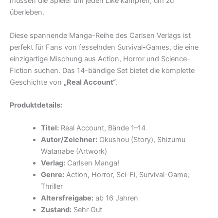
müssen die Spieler um jeden Like kämpfen, um zu
überleben.
Diese spannende Manga-Reihe des Carlsen Verlags ist
perfekt für Fans von fesselnden Survival-Games, die eine
einzigartige Mischung aus Action, Horror und Science-
Fiction suchen. Das 14-bändige Set bietet die komplette
Geschichte von
„Real Account“
.
Produktdetails:
Titel:
Real Account, Bände 1–14
Autor/Zeichner:
Okushou (Story), Shizumu
Watanabe (Artwork)
Verlag:
Carlsen Manga!
Genre:
Action, Horror, Sci-Fi, Survival-Game,
Thriller
Altersfreigabe:
ab 16 Jahren
Zustand:
Sehr Gut