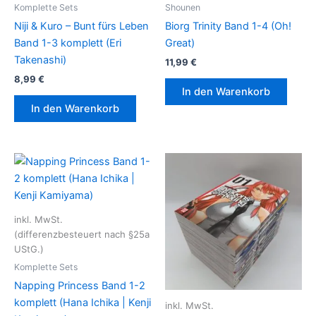
Komplette Sets
Shounen
Niji & Kuro – Bunt fürs Leben
Biorg Trinity Band 1-4 (Oh!
Band 1-3 komplett (Eri
Great)
Takenashi)
11,99
€
8,99
€
In den Warenkorb
In den Warenkorb
inkl. MwSt.
(differenzbesteuert nach §25a
UStG.)
Komplette Sets
Napping Princess Band 1-2
komplett (Hana Ichika | Kenji
inkl. MwSt.