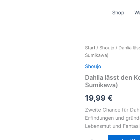
Shop
W
Dahlia
Start
/
Shoujo
/ Dahlia lä
lässt
Sumikawa)
den
Kopf
Shoujo
nicht
Dahlia lässt den 
hängen
Sumikawa)
Band
1-
19,99
€
5
(Megumi
Zweite Chance für Dahl
Sumikawa)
Menge
Erfindungen und gründe
Lebensmut und Fantasie