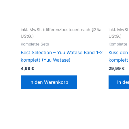
inkl. MwSt. (differenzbesteuert nach §25a
inkl. MwSt
UStG.)
UStG.)
Komplette Sets
Komplette 
Best Selection – Yuu Watase Band 1-2
Küss den
komplett (Yuu Watase)
komplett
4,99
€
29,99
€
In den Warenkorb
In d