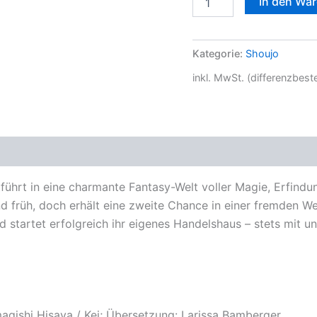
In den Wa
Kategorie:
Shoujo
inkl. MwSt. (differenzbes
tführt in eine charmante Fantasy-Welt voller Magie, Erfind
nd früh, doch erhält eine zweite Chance in einer fremden We
nd startet erfolgreich ihr eigenes Handelshaus – stets mit 
agishi Hisaya / Kei; Übersetzung: Larissa Bamberger