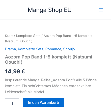
Zum
Manga Shop EU
Inhalt
springen
Aozora
Pop
Band
Start
/
Komplette Sets
/ Aozora Pop Band 1-5 komplett
1-
(Natsumi Oouchi)
5
komplett
Drama
,
Komplette Sets
,
Romance
,
Shoujo
(Natsumi
Aozora Pop Band 1-5 komplett (Natsumi
Oouchi)
Oouchi)
Menge
14,99
€
Inspirierende Manga-Reihe „Aozora Pop“: Alle 5 Bände
komplett. Ein schüchternes Mädchen entdeckt ihre
Leidenschaft als Model.
In den Warenkorb